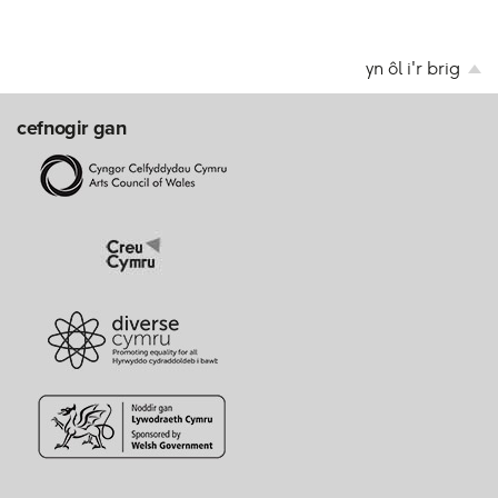
yn ôl i'r brig
cefnogir gan