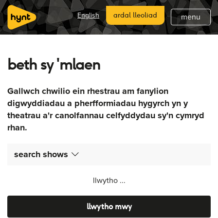
hafan
English
ardal lleoliad
menu
hanes hynt
beth sy 'mlaen
beth sy 'mlaen
diweddaraf
Gallwch chwilio ein rhestrau am fanylion
lleoliadau hynt
digwyddiadau a pherfformiadau hygyrch yn y
theatrau a'r canolfannau celfyddydau sy'n cymryd
ymunwch
rhan.
cefnogi
search shows
tanysgrifio
llwytho ...
llwytho mwy