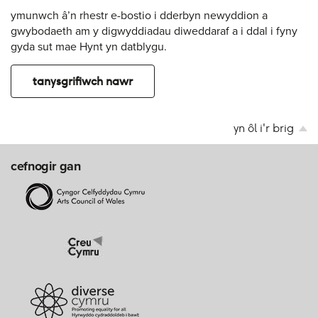
ymunwch â’n rhestr e-bostio i dderbyn newyddion a
gwybodaeth am y digwyddiadau diweddaraf a i ddal i fyny
gyda sut mae Hynt yn datblygu.
tanysgrifiwch nawr
yn ôl i'r brig
cefnogir gan