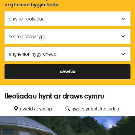
anghenion hygyrchedd
chwilio lleoliadau
search show type
anghenion hygyrchedd
chwilio
lleoliadau hynt ar draws cymru
gweld ar y map
gweld yr holl leoliadau