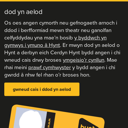
dod yn aelod
Os oes angen cymorth neu gefnogaeth arnoch i
ddod i berfformiad mewn theatr neu ganolfan
celfyddydau yna mae’n bosib
y byddwch yn
gymwys i ymuno â Hynt
. Er mwyn dod yn aelod o
Hynt a derbyn eich Cerdyn Hynt bydd angen i chi
wneud cais drwy broses
ymgeisio’r cynllun
. Mae
rhai meini
prawf cymhwyster
y bydd angen i chi
gwrdd â nhw fel rhan o’r broses hon.
gwneud cais i ddod yn aelod