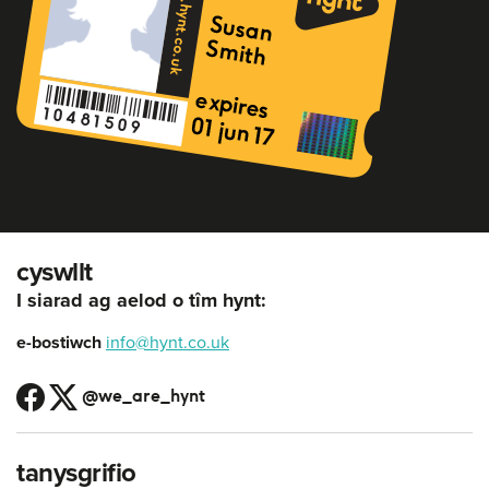
cyswllt
I siarad ag aelod o tîm hynt:
e-bostiwch
info@hynt.co.uk
@we_are_hynt
tanysgrifio