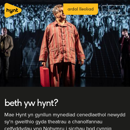
hafan
English
ardal lleoliad
menu
hanes hynt
beth sy 'mlaen
diweddaraf
lleoliadau hynt
ymunwch
cefnogi
tanysgrifio
beth yw hynt?
Mae Hynt yn gynllun mynediad cenedlaethol newydd
sy'n gweithio gyda theatrau a chanolfannau
celfyddydau yng Nghymru i sicrhau bod cynnig