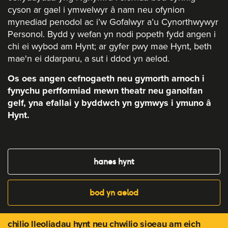
cyson ar gael i ymwelwyr â nam neu ofynion
mynediad penodol ac i’w Gofalwyr a’u Cynorthwywyr
Personol. Bydd y wefan yn nodi popeth fydd angen i
chi ei wybod am Hynt; ar gyfer pwy mae Hynt, beth
mae'n ei ddarparu, a sut i ddod yn aelod.
Os oes angen cefnogaeth neu gymorth arnoch i
fynychu perfformiad mewn theatr neu ganolfan
gelf, yna efallai y byddwch yn gymwys i ymuno â
Hynt.
hanes hynt
bod yn aelod
chilio lleoliadau hynt neu chwilio sioeau am eich