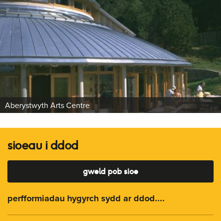
Aberystwyth Arts Centre
sioeau i ddod
gweld pob sioe
perfformiadau hygyrch sydd ar ddod....